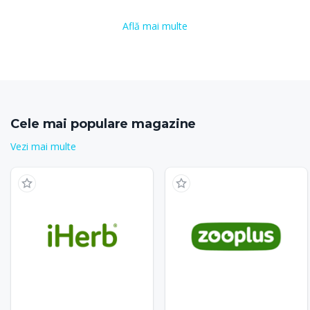
Află mai multe
Cele mai populare magazine
Vezi mai multe