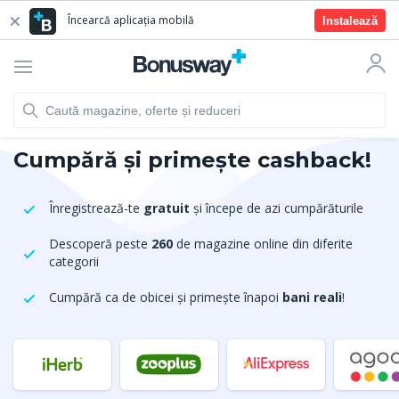
Încearcă aplicația mobilă
Instalează
Cumpără și primește cashback!
Înregistrează-te
gratuit
și începe de azi cumpărăturile
Descoperă peste
260
de magazine online din diferite
categorii
Cumpără ca de obicei și primește înapoi
bani reali
!