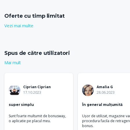
Oferte cu timp limitat
Vezi mai multe
Spus de către utilizatori
Mai mult
Ciprian Ciprian
Amalia G
17.10.2023
28.06.2023
super simplu
În general mulțumită
Sunt foarte multumit de bonusway,
Ușor de utilizat, magazine var
o aplicatie pe placul meu.
procedura facila de retrager
bonus.