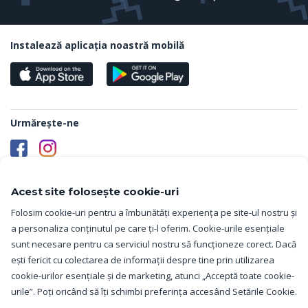
Instalează aplicația noastră mobilă
Urmărește-ne
Acest site folosește cookie-uri
Ajutor și asistență
Folosim cookie-uri pentru a îmbunătăți experiența pe site-ul nostru și
a personaliza conținutul pe care ți-l oferim. Cookie-urile esențiale
Testimoniale
sunt necesare pentru ca serviciul nostru să funcționeze corect. Dacă
ești fericit cu colectarea de informații despre tine prin utilizarea
Termeni și condiții
cookie-urilor esențiale și de marketing, atunci „Acceptă toate cookie-
urile”. Poți oricând să îți schimbi preferința accesând Setările Cookie.
Politica de confidențialitate