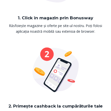
1. Click în magazin prin Bonusway
Răsfoiește magazine și oferte pe site-ul nostru. Poți folosi
aplicația noastră mobilă sau extensia de browser.
2. Primește cashback la cumpărăturile tale