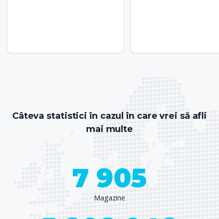
Câteva statistici în cazul în care vrei să afli
mai multe
7 905
Magazine